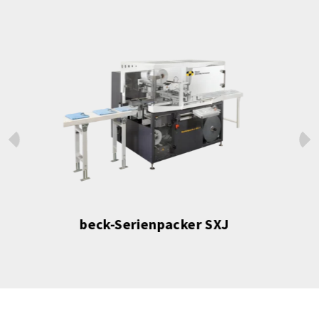
Prev
Next
beck-Serienpacker SXJ mobil