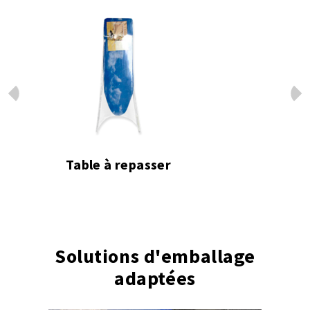
Prev
Next
Table à repasser
Table à
Solutions d'emballage
adaptées