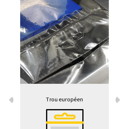
Trou européen
Prev
Next