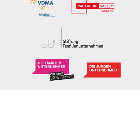
© 2026 beck packautomaten GmbH & Co. KG
Mentions légales
Protection des données