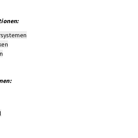
tionen:
ersystemen
ken
n
nen:
l