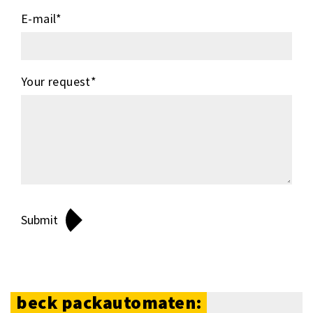
E-mail
*
Your request
*
beck packautomaten: