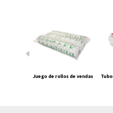
Prev
 de vendas
Tubos de ensayo en bandeja