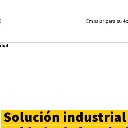
Embalar para su éx
ú
alud
Solución industrial