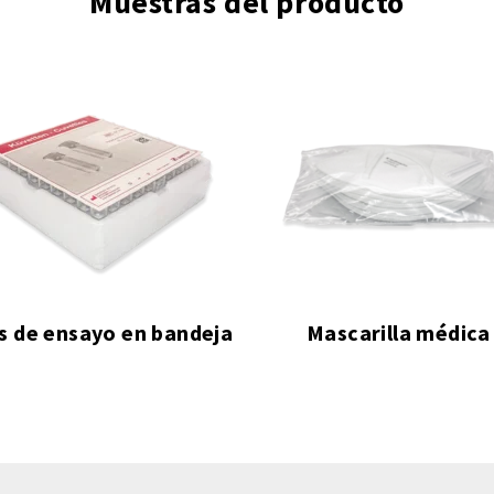
Muestras del producto
Mascarilla médica
Botiquín de primeros au