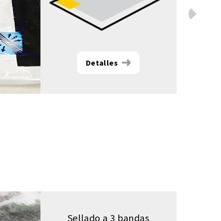
Next
Detalles
Sellado a 3 bandas