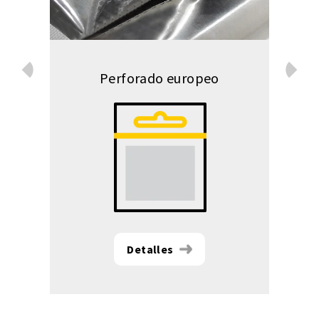
Prev
Perforado europeo
Next
Detalles