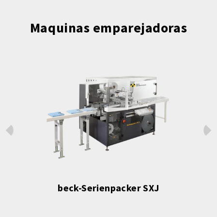
Maquinas emparejadoras
Prev
Next
beck-Serienpacker SXJ